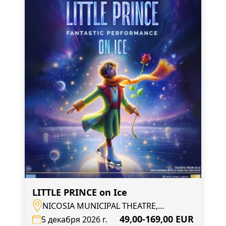
LITTLE PRINCE on Ice
NICOSIA MUNICIPAL THEATRE,
Nicosia, Mouseiou Avenue 4
49,00-169,00 EUR
5 декабря 2026 г.