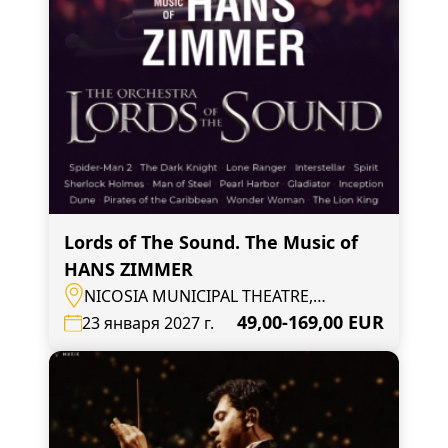
Lords of The Sound. The Music of
HANS ZIMMER
NICOSIA MUNICIPAL THEATRE,
Nicosia, Mouseiou Avenue 4
49,00-169,00 EUR
23 января 2027 г.