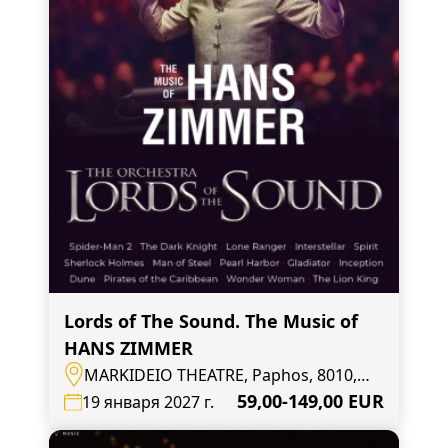
Lords of The Sound. The Music of
HANS ZIMMER
MARKIDEIO THEATRE, Paphos, 8010,
Andrea Geroude 27
59,00-149,00 EUR
19 января 2027 г.