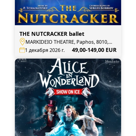
THE NUTCRACKER ballet
MARKIDEIO THEATRE, Paphos, 8010,
Andrea Geroude 27
49,00-149,00 EUR
1 декабря 2026 г.