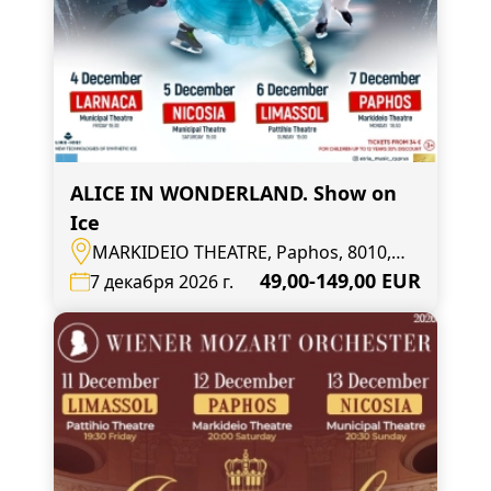
ALICE IN WONDERLAND. Show on
Ice
MARKIDEIO THEATRE, Paphos, 8010,
Andrea Geroude 27
49,00-149,00 EUR
7 декабря 2026 г.