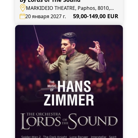
MARKIDEIO THEATRE, Paphos, 8010,
Andrea Geroude 27
59,00-149,00 EUR
20 января 2027 г.