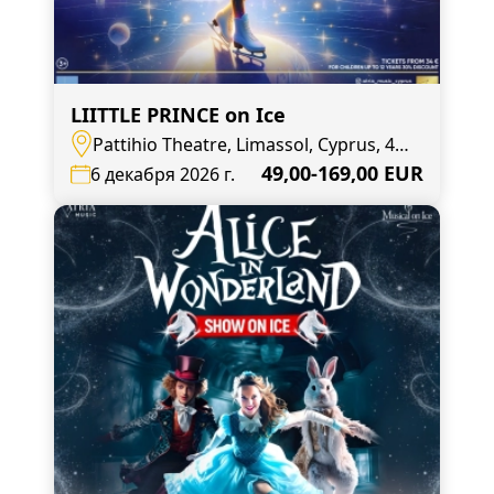
LIITTLE PRINCE on Ice
Pattihio Theatre, Limassol, Cyprus, 4,
Agias Zonis
49,00-169,00 EUR
6 декабря 2026 г.