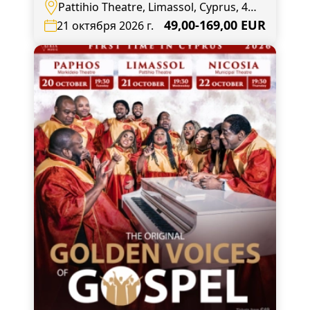
Pattihio Theatre, Limassol, Cyprus, 4,
Agias Zonis
49,00-169,00 EUR
21 октября 2026 г.