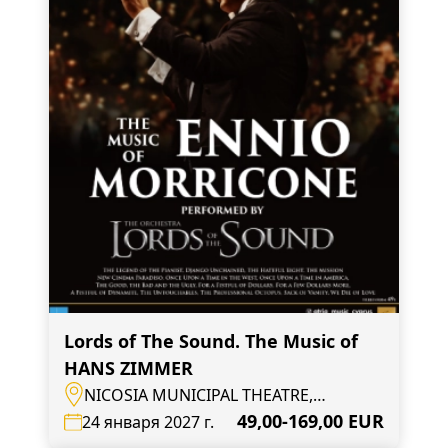
Lords of The Sound. The Music of
HANS ZIMMER
NICOSIA MUNICIPAL THEATRE,
Nicosia, Mouseiou Avenue 4
49,00-169,00 EUR
24 января 2027 г.