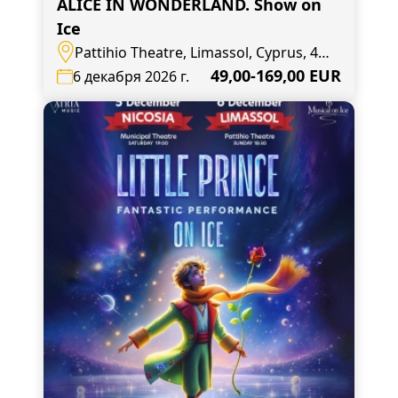
ALICE IN WONDERLAND. Show on
Ice
Pattihio Theatre, Limassol, Cyprus, 4,
Agias Zonis
49,00-169,00 EUR
6 декабря 2026 г.