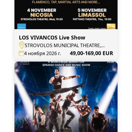
LOS VIVANCOS Live Show
STROVOLOS MUNICIPAL THEATRE,
100 Strovolou Avenue, Strovolos
49,00-169,00 EUR
4 ноября 2026 г.
2020, Nicosia