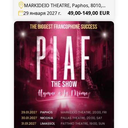
MARKIDEIO THEATRE, Paphos, 8010,
Andrea Geroude 27
49,00-149,00 EUR
29 января 2027 г.