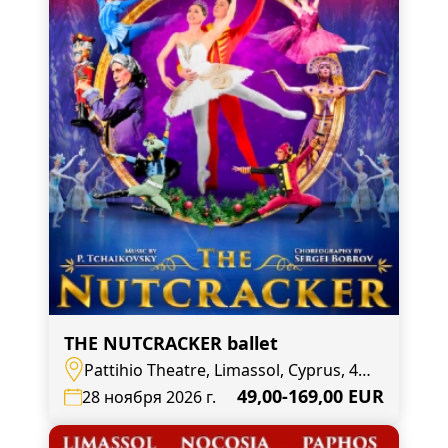
THE NUTCRACKER ballet
Pattihio Theatre, Limassol, Cyprus, 4,
Agias Zonis
49,00-169,00 EUR
28 ноября 2026 г.